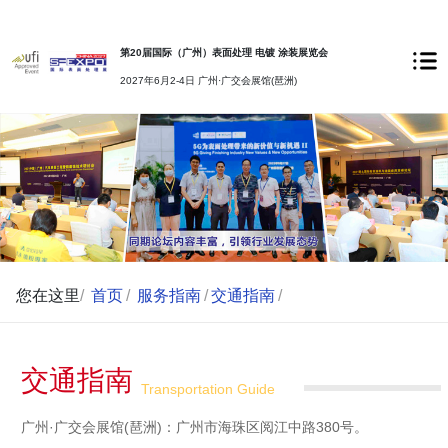
第20届国际（广州）表面处理 电镀 涂装展览会
2027年6月2-4日 广州·广交会展馆(琶洲)
您在这里
/
首页
/
服务指南
/
交通指南
/
交通指南
Transportation Guide
广州·广交会展馆(琶洲)
：
广州市海珠区阅江中路
380
号
。