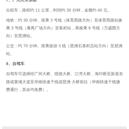
7
、广州火车东站
出租车：路程约
11
公里，时间约
30
分钟，金额约
40
元。
地铁：约
30
分钟。搭乘
3
号线（体育西路方向）至体育西路站换
乘
3
号线（番禺广场方向）至客村站，再换乘
8
号线（万盛围方
向）至琶洲站。
公交：约
70
分钟。搭乘旅游
3
线（琶洲石基村总站方向）至琶洲
站。
8
、自驾车
自驾车可选择经广州大桥、猎德大桥、江湾大桥、海印桥至新港东
路或黄埔大道至华南快速干线或琶洲
大桥前往（华南快速干线缴
费通行，其余均免费）
。