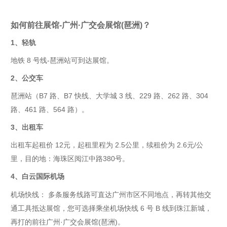
如何前往展馆
-
广州·广交会展馆(琶洲)
？
1
、轻轨
地铁
8
号线-琶洲站
可到达展馆
。
2
、公交车
琶洲站（
B7
路、
B7
快线、大学城
3
线、
229
路、
262
路、
304
路、
461
路、
564
路）
。
3
、出租车
出租车起租价
12
元，起租里程为
2.5
公里，续租价为
2.6
元
/
公
里，目的地：
海珠区阅江中路
380
号
。
4
、白云国际机场
机场快线：
多条服务线路可直达广州市区不同地点，再转其他交
通工具抵达展馆，您可选择乘坐机场快线
6
号
B
线到珠江新城，
再打的前往
广州·广交会展馆(琶洲)
。