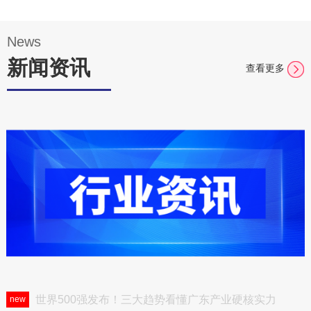
足行业
众多国
人士多
内外尖
个不同
端品牌
News
需求。
企业参
新闻资讯
与，全
查看更多
球领先
技术全
面展示
世界500强发布！三大趋势看懂广东产业硬核实力
new