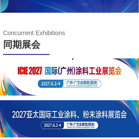
四、
Concurrent Exhibitions
展会
功能
同期展会
多
同期全
国性行
业大
会、高
峰论
坛、技
术研讨
会、参
观考察
五、
活动
大品
等，一
牌参
次性满
展多