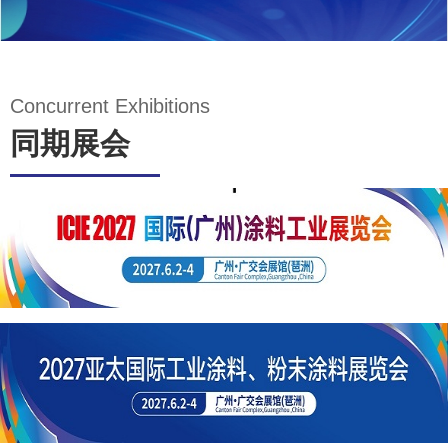
Concurrent Exhibitions
同期展会
三、
专业
化及
国际
化
UFI全球
唯一认
四、
证表面
展会
处理
功能
多
展，专
业性及
同期全
国际化
国性行
不容置
业大