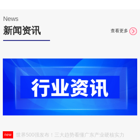
疑
会、高
峰论
坛、技
术研讨
News
会、参
新闻资讯
观考察
查看更多
活动
等，一
次性满
足行业
人士多
个不同
需求。
世界500强发布！三大趋势看懂广东产业硬核实力
new